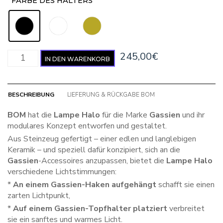
FARBE DES HALTERS
: Schwarz
Lampe „Halo“ – Kooperation Gassien x BOM Menge
245,00
€
IN DEN WARENKORB
BESCHREIBUNG
LIEFERUNG & RÜCKGABE BOM
BOM
hat die
Lampe Halo
für die Marke
Gassien
und ihr
modulares Konzept entworfen und gestaltet.
Aus Steinzeug gefertigt – einer edlen und langlebigen
Keramik – und speziell dafür konzipiert, sich an die
Gassien
-Accessoires anzupassen, bietet die
Lampe Halo
verschiedene Lichtstimmungen:
*
An einem Gassien-Haken aufgehängt
schafft sie einen
zarten Lichtpunkt,
*
Auf einem Gassien-Topfhalter platziert
verbreitet
sie ein sanftes und warmes Licht.