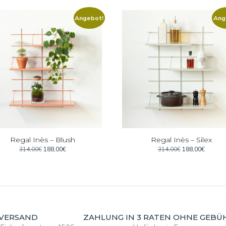
Angebot!
Ang
Regal Inès – Blush
Regal Inès – Silex
Ursprünglicher
Aktueller
Ursprünglicher
Aktuell
314,00
€
188,00
€
314,00
€
188,00
€
Preis
Preis
Preis
Preis
war:
ist:
war:
ist:
314,00€
188,00€.
314,00€
188,00€
 VERSAND
ZAHLUNG IN 3 RATEN OHNE GEBÜ