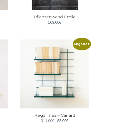
Pflanzenwand Emile
169,00
€
Angebot!
Regal Inès – Canard
Ursprünglicher
Aktueller
314,00
€
188,00
€
Preis
Preis