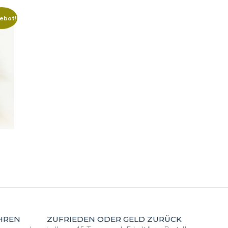
war:
ist:
314,00€
188,00€.
ebot!
er
.
HREN
ZUFRIEDEN ODER GELD ZURÜCK