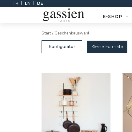
Zum
FR
EN
DE
Inhalt
springen
E-SHOP
Start
/ Geschenkauswahl
Konfigurator
Kleine Formate