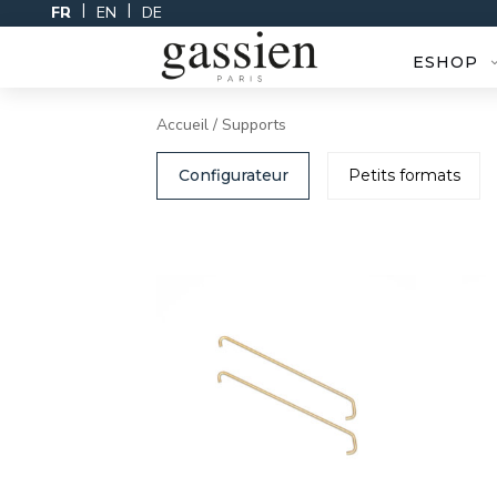
Skip
FR
EN
DE
to
content
ESHOP
Accueil
/ Supports
Configurateur
Petits formats