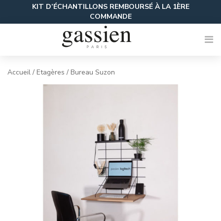
Skip
KIT D’ÉCHANTILLONS REMBOURSÉ À LA 1ÈRE
to
COMMANDE
content
Accueil
/
Etagères
/ Bureau Suzon