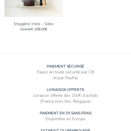
Etagère Inès – Silex
Le
Le
314,00
€
188,00
€
prix
prix
initial
actuel
était :
est :
314,00€.
188,00€.
PAIEMENT SÉCURISÉ
Payez en toute sécurité par CB
et par PayPal
LIVRAISON OFFERTE
Livraison offerte dès 150€ d’achats
(France hors îles, Belgique)
PAIEMENT EN 3X SANS FRAIS
Disponible en Europe
SATISFAIT OU REMBOURSÉ