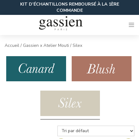
Skip
KIT D’ÉCHANTILLONS REMBOURSÉ À LA 1ÈRE
to
COMMANDE
content
Accueil
/
Gassien x Atelier Mouti
/ Silex